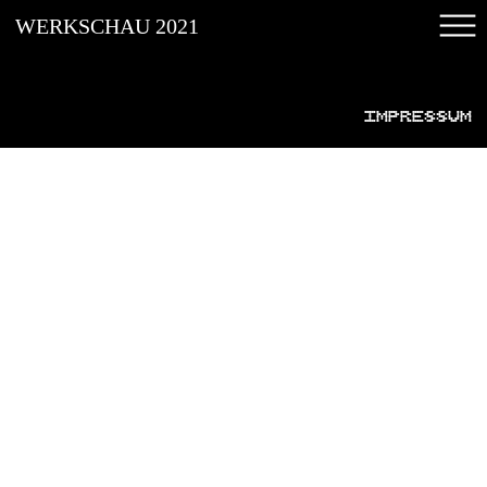
WERKSCHAU 2021
WERKSCHAU 2021
ABSCHLUSSARBEITEN
IMPRESSUM
ARCHIV
INSTAGRAM